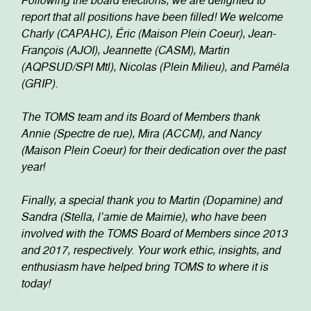
Following the board elections, we are delighted to
report that all positions have been filled! We welcome
Charly (CAPAHC), Éric (Maison Plein Coeur), Jean-
François (AJOI), Jeannette (CASM), Martin
(AQPSUD/SPI Mtl), Nicolas (Plein Milieu), and Paméla
(GRIP).
The TOMS team and its Board of Members thank
Annie (Spectre de rue), Mira (ACCM), and Nancy
(Maison Plein Coeur) for their dedication over the past
year!
Finally, a special thank you to Martin (Dopamine) and
Sandra (Stella, l’amie de Maimie), who have been
involved with the TOMS Board of Members since 2013
and 2017, respectively. Your work ethic, insights, and
enthusiasm have helped bring TOMS to where it is
today!