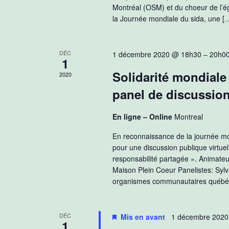
Montréal (OSM) et du choeur de l’ég
la Journée mondiale du sida, une [
DÉC
1 décembre 2020 @ 18h30
–
20h0
1
Solidarité mondiale
2020
panel de discussio
En ligne – Online
Montreal
En reconnaissance de la journée mon
pour une discussion publique virtuel
responsabilité partagée ». Animate
Maison Plein Coeur Panelistes: Syl
organismes communautaires québéco
DÉC
Mis en avant
1 décembre 202
1