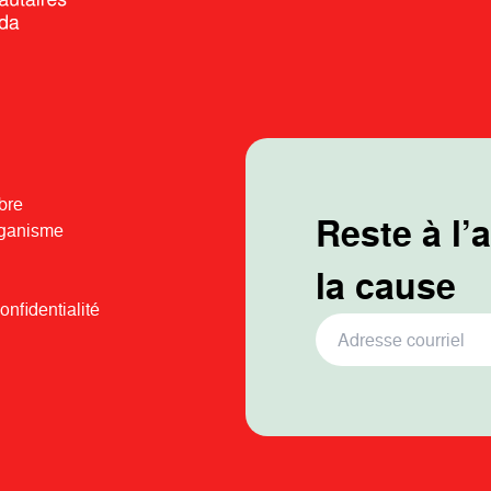
bre
Reste à l’
rganisme
la cause
onfidentialité
Adresse Courriel
*