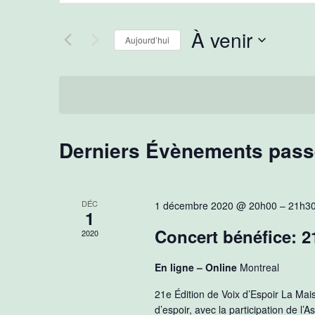
navigation
clé.
de
Rechercher
À venir
vues
Aujourd’hui
Évènements
Évènements
par
Sélectionnez
mot-
une
clé.
date.
Derniers Évènements pas
DÉC
1 décembre 2020 @ 20h00
–
21h3
1
Concert bénéfice: 2
2020
En ligne – Online
Montreal
21e Édition de Voix d’Espoir La Mais
d’espoir, avec la participation de l