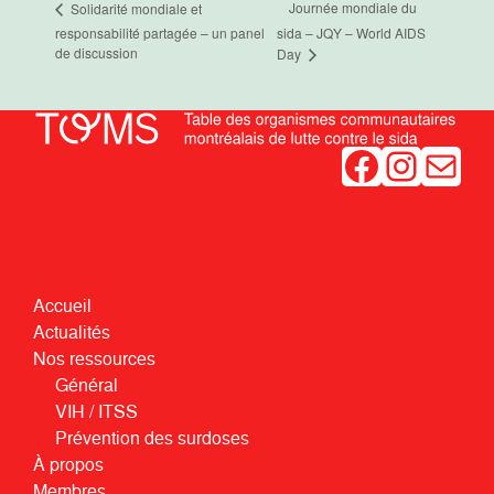
Journée mondiale du
Solidarité mondiale et
responsabilité partagée – un panel
sida – JQY – World AIDS
de discussion
Day
Facebook
Instagram
Mail
Accueil
Actualités
Nos ressources
Général
VIH / ITSS
Prévention des surdoses
À propos
Membres