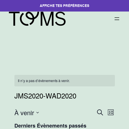
AFFICHE TES PRÉFÉRENCES
Il n’y a pas d’évènements à venir.
JMS2020-WAD2020
À venir
Recherche
Navigati
Recherche
Liste
et
de
Sélectionnez
Derniers Évènements passés
navigation
vues
une