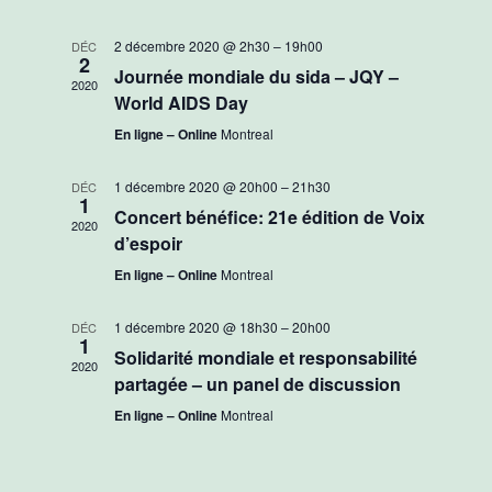
de
Évèneme
date.
vues
2 décembre 2020 @ 2h30
–
19h00
DÉC
2
Évènements
Journée mondiale du sida – JQY –
2020
World AIDS Day
En ligne – Online
Montreal
1 décembre 2020 @ 20h00
–
21h30
DÉC
1
Concert bénéfice: 21e édition de Voix
2020
d’espoir
En ligne – Online
Montreal
1 décembre 2020 @ 18h30
–
20h00
DÉC
1
Solidarité mondiale et responsabilité
2020
partagée – un panel de discussion
En ligne – Online
Montreal