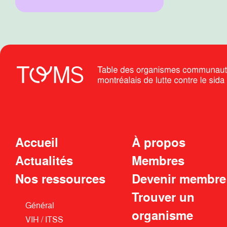
Accueil
À propos
Actualités
Membres
Nos ressources
Devenir membre
Trouver un
Général
organisme
VIH / ITSS