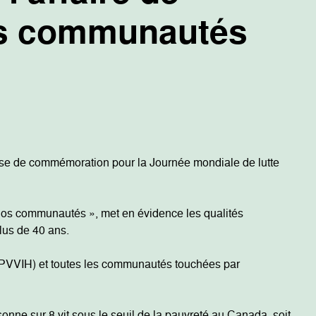
nos communautés
ise de commémoration pour la Journée mondiale de lutte
de nos communautés », met en évidence les qualités
plus de 40 ans.
 (PVVIH) et toutes les communautés touchées par
onne sur 8 vit sous le seuil de la pauvreté au Canada, soit