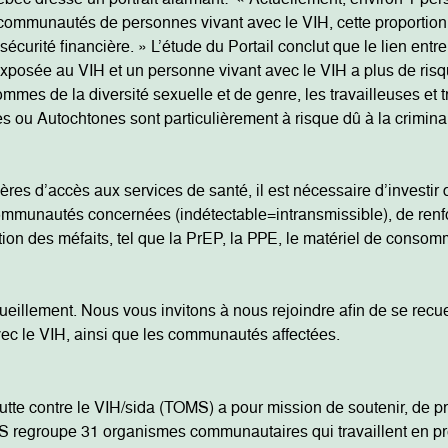
mmunautés de personnes vivant avec le VIH, cette proportion o
sécurité financière. » L’étude du Portail conclut que le lien entr
 exposée au VIH et un personne vivant avec le VIH a plus de ris
 hommes de la diversité sexuelle et de genre, les travailleuses 
s ou Autochtones sont particulièrement à risque dû à la criminali
rières d’accès aux services de santé, il est nécessaire d’invest
ommunautés concernées (indétectable=intransmissible), de renforce
ction des méfaits, tel que la PrEP, la PPE, le matériel de consomm
ueillement. Nous vous invitons à nous rejoindre afin de se recuei
vec le VIH, ainsi que les communautés affectées.
e contre le VIH/sida (TOMS) a pour mission de soutenir, de pro
regroupe 31 organismes communautaires qui travaillent en prév