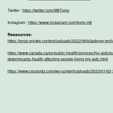
Twitter :
https://twitter.com/MtlToms
Instagram :
https://www.instagram.com/toms.mtl
Ressources:
https://pvsq.org/wp-content/uploads/2022/06/plaidoyer-rech
https://www.canada.ca/en/public-health/services/hiv-aids/pu
determinants-health-affecting-people-living-hiv-aids.html
https://www.cocqsida.com/wp-content/uploads/2023/01/