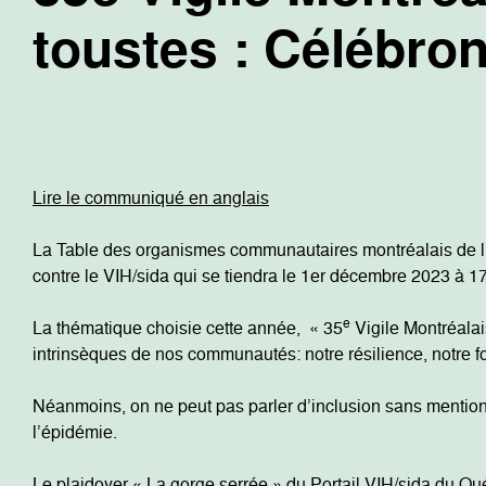
toustes : Célébro
Lire le communiqué en anglais
La Table des organismes communautaires montréalais de lu
contre le VIH/sida qui se tiendra le 1er décembre 2023 à 1
e
La thématique choisie cette année, « 35
Vigile Montréalai
intrinsèques de nos communautés: notre résilience, notre f
Néanmoins, on ne peut pas parler d’inclusion sans mention
l’épidémie.
Le plaidoyer « La gorge serrée » du Portail VIH/sida du Qué