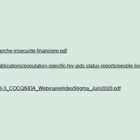
erche-insecurite-financiere.pdf
blications/population-specific-hiv-aids-status-reports/people-liv
02-3-3_COCQSIDA_WebinaireIndexStigma_Juin2020.pdf