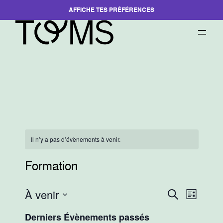
AFFICHE TES PRÉFÉRENCES
Il n’y a pas d’évènements à venir.
Formation
À venir
Recherche
Navigati
Recherche
Liste
et
de
Sélectionnez
Derniers Évènements passés
navigation
vues
une