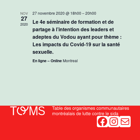
de
Évèneme
date.
vues
27 novembre 2020 @ 18h00
–
20h00
NOV
27
Évènements
Le 4e séminaire de formation et de
2020
partage à l’intention des leaders et
adeptes du Vodou ayant pour thème :
Les impacts du Covid-19 sur la santé
sexuelle.
En ligne – Online
Montreal
Facebook
Instagram
Mail