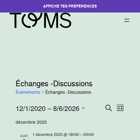
AFFICHE TES PRÉFÉRENCES
Échanges -Discussions
Évènements
Échanges -Discussions
12/1/2020
 – 
8/6/2026
Recherche
Navigati
Recherche
Liste
et
de
Sélectionnez
navigation
vues
décembre 2020
une
de
Évèneme
date.
1 décembre 2020 @ 18h30
–
20h00
MAR
vues