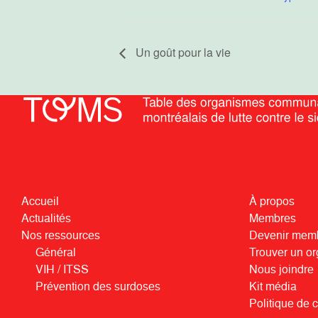
Un goût pour la vie
Accueil
À propos
Actualités
Membres
Nos ressources
Devenir mem
Général
Trouver un o
VIH / ITSS
Nous joindre
Prévention des surdoses
Kit média
Politique de c