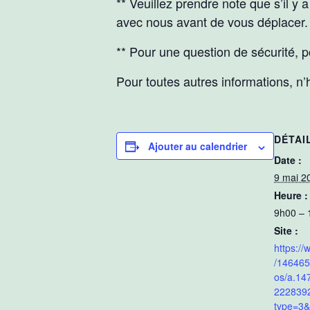
** Veuillez prendre note que s’il y 
avec nous avant de vous déplacer. 
** Pour une question de sécurité, 
Pour toutes autres informations, n’
DÉTAI
Ajouter au calendrier
Date :
9 mai 2
Heure :
9h00 – 
Site :
https:/
/14646
os/a.14
222839
type=3&