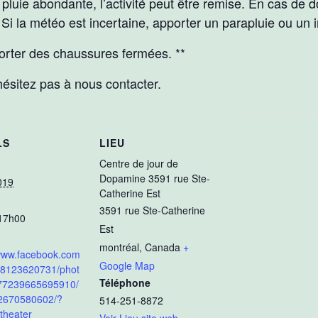
a pluie abondante, l’activité peut être remise. En cas de
Si la météo est incertaine, apporter un parapluie ou un
porter des chaussures fermées. **
hésitez pas à nous contacter.
LS
LIEU
Centre de jour de
Dopamine 3591 rue Ste-
019
Catherine Est
3591 rue Ste-Catherine
17h00
Est
montréal
,
Canada
+
/www.facebook.com
Google Map
58123620731/phot
Téléphone
77239665695910/
2670580602/?
514-251-8872
theater