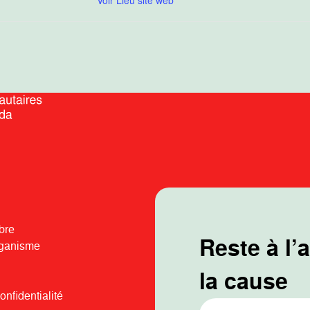
Voir Lieu site web
bre
Reste à l’
rganisme
la cause
onfidentialité
Adresse Courriel
*